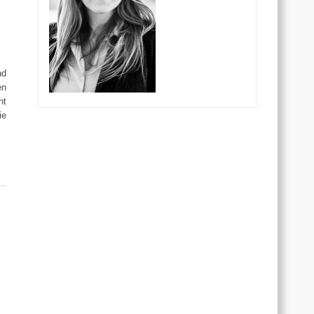
nd
en
ht
ie