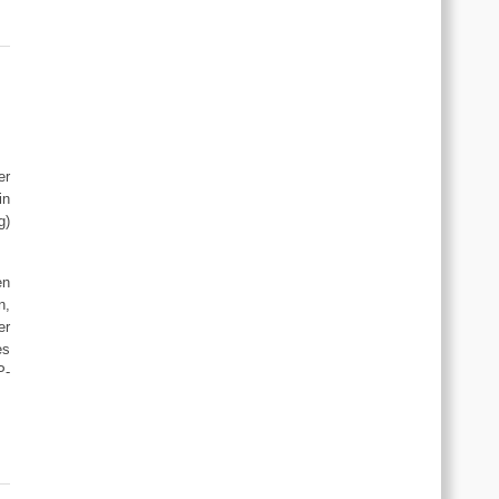
er
in
g)
en
n,
er
es
P-