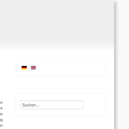
en
ve
ie
ng
on