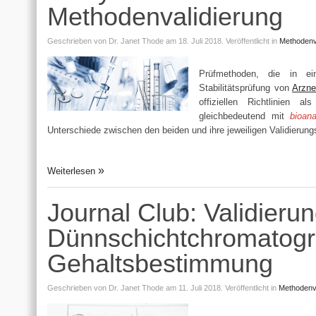
Methodenvalidierung
Geschrieben von
Dr. Janet Thode
am 18. Juli 2018.
Veröffentlicht in
Methodenv
Prüfmethoden, die in ei
Stabilitätsprüfung von
Arzne
offiziellen Richtlinien a
gleichbedeutend mit
bioan
Unterschiede zwischen den beiden und ihre jeweiligen Validierun
Weiterlesen
Journal Club: Validierun
Dünnschichtchromatogr
Gehaltsbestimmung
Geschrieben von
Dr. Janet Thode
am 11. Juli 2018.
Veröffentlicht in
Methodenva