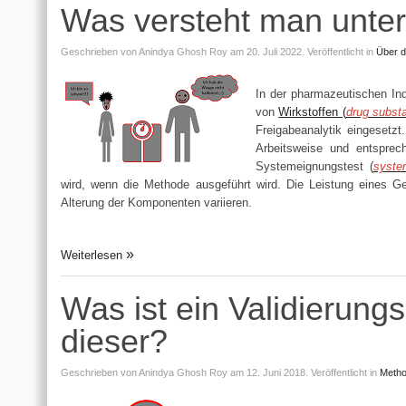
Was versteht man unter
Geschrieben von
Anindya Ghosh Roy
am 20. Juli 2022.
Veröffentlicht in
Über d
In der pharmazeutischen Ind
von
Wirkstoffen (
drug subst
Freigabeanalytik eingesetzt
Arbeitsweise und entsprech
Systemeignungstest (
system
wird, wenn die Methode ausgeführt wird. Die Leistung eines G
Alterung der Komponenten variieren.
Weiterlesen
Was ist ein Validierung
dieser?
Geschrieben von
Anindya Ghosh Roy
am 12. Juni 2018.
Veröffentlicht in
Metho