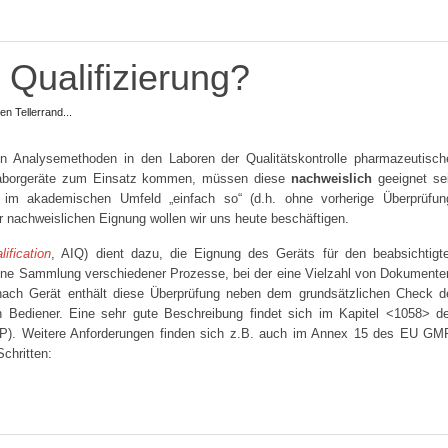
 Qualifizierung?
en Tellerrand...
n Analysemethoden in den Laboren der Qualitätskontrolle pharmazeutisch
Laborgeräte zum Einsatz kommen, müssen diese
nachweislich
geeignet se
 im akademischen Umfeld „einfach so“ (d.h. ohne vorherige Überprüfun
r nachweislichen Eignung wollen wir uns heute beschäftigen.
ification
, AIQ) dient dazu, die Eignung des Geräts für den beabsichtigt
 eine Sammlung verschiedener Prozesse, bei der eine Vielzahl von Dokumente
e nach Gerät enthält diese Überprüfung neben dem grundsätzlichen Check d
n Bediener. Eine sehr gute Beschreibung findet sich im Kapitel <1058> d
P). Weitere Anforderungen finden sich z.B. auch im Annex 15 des EU GM
Schritten: