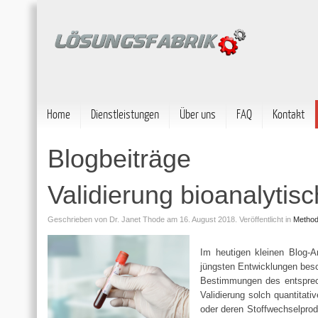
Home
Dienstleistungen
Über uns
FAQ
Kontakt
Blogbeiträge
Validierung bioanalyti
Geschrieben von
Dr. Janet Thode
am 16. August 2018.
Veröffentlicht in
Method
Im heutigen kleinen Blog-Ar
jüngsten Entwicklungen besc
Bestimmungen des entspreche
Validierung solch quantitat
oder deren Stoffwechselprod