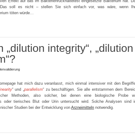
ven Effekt auf das im Bakterienrückhaltetest eingesetzte Bakterium hat. D
 Das soll es nicht – stellen Sie sich einfach vor, was wäre, wenn Ih
erium töten würde…
dilution integrity“, „dilution
sm“?
envalidierung
omepage hat mich dazu veranlasst, mich einmal intensiver mit den Begriff
inearity
“ und „
parallelism
“ zu beschäftigen. Sie alle entstammen dem Berei
tischer Methoden, also solcher, bei denen eine biologische Probe w
s oder tierisches Blut oder Urin untersucht wird. Solche Analysen sind 
inischer Studien bei der Entwicklung von
Arzneimitteln
notwendig.