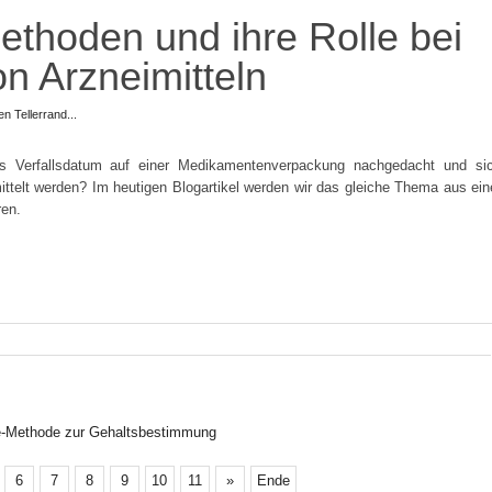
ethoden und ihre Rolle bei
on Arzneimitteln
n Tellerrand...
s Verfallsdatum auf einer Medikamentenverpackung nachgedacht und si
mittelt werden? Im heutigen Blogartikel werden wir das gleiche Thema aus ein
ren.
ie-Methode zur Gehaltsbestimmung
6
7
8
9
10
11
»
Ende