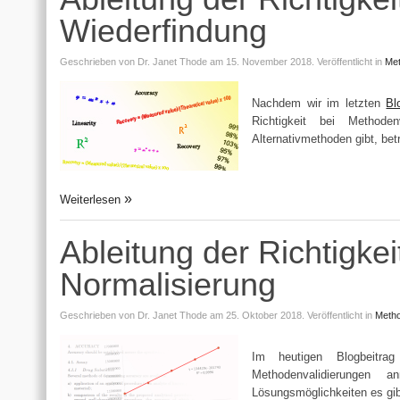
Wiederfindung
Geschrieben von
Dr. Janet Thode
am 15. November 2018.
Veröffentlicht in
Met
Nachdem wir im letzten
Bl
Richtigkeit bei Method
Alternativmethoden gibt, be
Weiterlesen
Ableitung der Richtigkei
Normalisierung
Geschrieben von
Dr. Janet Thode
am 25. Oktober 2018.
Veröffentlicht in
Metho
Im heutigen Blogbeitra
Methodenvalidierungen
Lösungsmöglichkeiten es gib