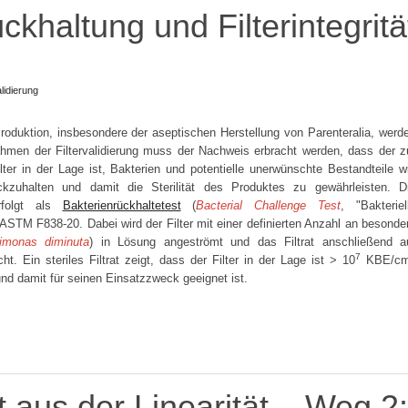
khaltung und Filterintegritä
alidierung
oduktion, insbesondere der aseptischen Herstellung von Parenteralia, werd
 Rahmen der Filtervalidierung muss der Nachweis erbracht werden, dass der z
 Filter in der Lage ist, Bakterien und potentielle unerwünschte Bestandteile w
ckzuhalten und damit die Sterilität des Produktes zu gewährleisten. D
rfolgt als
Bakterienrückhaltetest
(
Bacterial Challenge Test
, "Bakteriel
STM F838-20. Dabei wird der Filter mit einer definierten Anzahl an besonde
imonas diminuta
) in Lösung angeströmt und das Filtrat anschließend a
7
. Ein steriles Filtrat zeigt, dass der Filter in der Lage ist > 10
KBE/c
und damit für seinen Einsatzzweck geeignet ist.
t aus der Linearität – Weg 2: