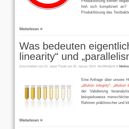
Produktlösung keinen negati
hört sich kompliziert an?
Produktlösung das Testbakt
Weiterlesen
Was bedeuten eigentlich „
linearity“ und „paralleli
Geschrieben von
Dr. Janet Thode
am 30. Januar 2019.
Veröffentlicht in
Method
Eine Anfrage über unsere H
„
dilution integrity
“, „
dilution l
der Validierung bioanaly
beispielsweise menschliche
Rahmen präklinischer und kl
Weiterlesen