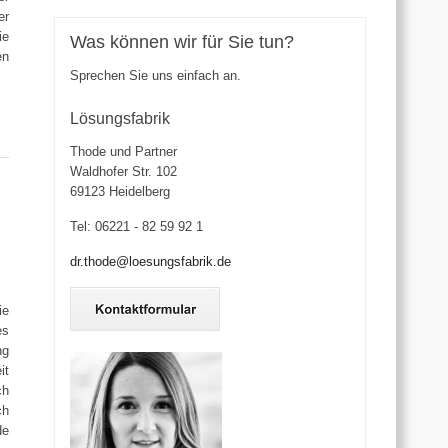
er
ie
Was können wir für Sie tun?
en
Sprechen Sie uns einfach an.
Lösungsfabrik
Thode und Partner
Waldhofer Str. 102
69123 Heidelberg
Tel: 06221 - 82 59 92 1
dr.thode@loesungsfabrik.de
ie
es
ng
it
ch
ch
de