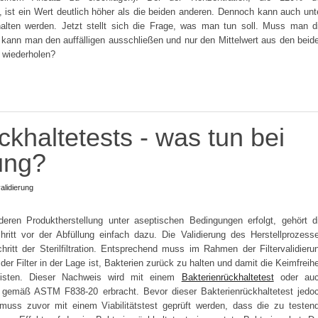
t, ist ein Wert deutlich höher als die beiden anderen. Dennoch kann auch unt
alten werden. Jetzt stellt sich die Frage, was man tun soll. Muss man d
 kann man den auffälligen ausschließen und nur den Mittelwert aus den beid
t wiederholen?
ckhaltetests - was tun bei
ung?
validierung
ren Produktherstellung unter aseptischen Bedingungen erfolgt, gehört d
 Schritt vor der Abfüllung einfach dazu. Die Validierung des Herstellprozess
itt der Sterilfiltration. Entsprechend muss im Rahmen der Filtervalidieru
r Filter in der Lage ist, Bakterien zurück zu halten und damit die Keimfreihe
isten. Dieser Nachweis wird mit einem
Bakterienrückhaltetest
oder au
t gemäß ASTM F838-20 erbracht. Bevor dieser Bakterienrückhaltetest jedo
muss zuvor mit einem Viabilitätstest geprüft werden, dass die zu testen