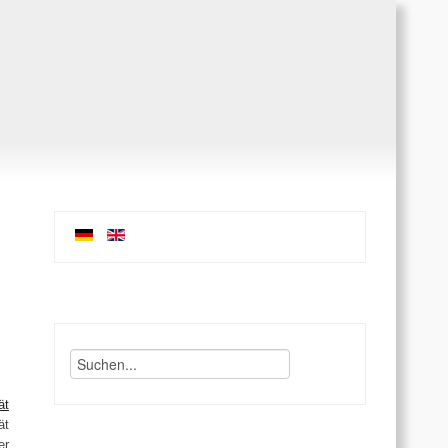
ät
ät
er