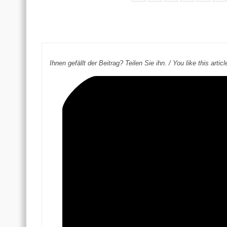
Ihnen gefällt der Beitrag? Teilen Sie ihn. / You like this arti