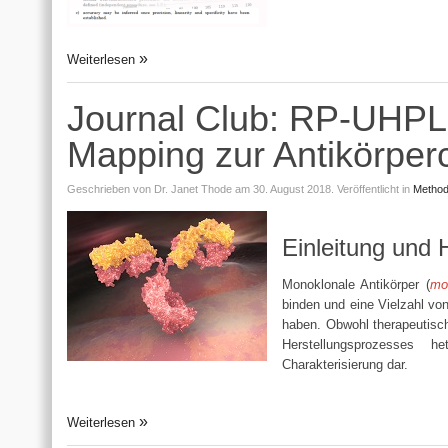
Weiterlesen
Journal Club: RP-UHPL
Mapping zur Antikörperc
Geschrieben von
Dr. Janet Thode
am 30. August 2018.
Veröffentlicht in
Method
Einleitung und 
Monoklonale Antikörper (
mo
binden und eine Vielzahl v
haben. Obwohl therapeutisch
Herstellungsprozesses h
Charakterisierung dar.
Weiterlesen