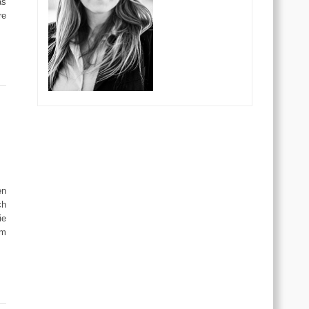
as
re
en
ch
ie
im