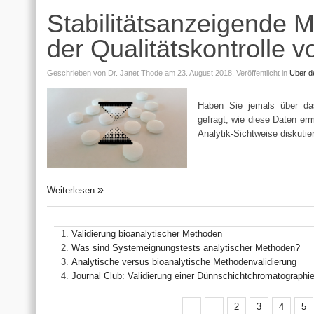
Stabilitätsanzeigende M
der Qualitätskontrolle v
Geschrieben von
Dr. Janet Thode
am 23. August 2018.
Veröffentlicht in
Über de
Haben Sie jemals über da
gefragt, wie diese Daten er
Analytik-Sichtweise diskutie
Weiterlesen
Validierung bioanalytischer Methoden
Was sind Systemeignungstests analytischer Methoden?
Analytische versus bioanalytische Methodenvalidierung
Journal Club: Validierung einer Dünnschichtchromatograph
2
3
4
5