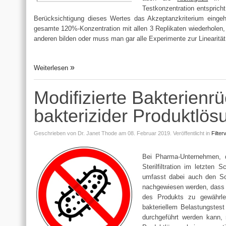
Testkonzentration entsprich
Berücksichtigung dieses Wertes das Akzeptanzkriterium eingeh
gesamte 120%-Konzentration mit allen 3 Replikaten wiederholen,
anderen bilden oder muss man gar alle Experimente zur Linearitä
Weiterlesen
Modifizierte Bakterienrü
bakterizider Produktlös
Geschrieben von
Dr. Janet Thode
am 08. Februar 2019.
Veröffentlicht in
Filter
Bei Pharma-Unternehmen, de
Sterilfiltration im letzten
umfasst dabei auch den Schr
nachgewiesen werden, dass de
des Produkts zu gewährle
bakteriellem Belastungstes
durchgeführt werden kann, 