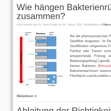
Wie hängen Bakterienrüc
zusammen?
Geschrieben von
Dr. Janet Thode
am 24. Januar 2019.
Veröffentlicht in
Filterv
Bei der pharmazeutischen Pr
Sterilfilter eingesetzt. Im
Sterilfiltration eingesetzte
Partikel oder Fasern zurü
entsprechende Prüfung e
Belastungsprüfung") gemäß A
kleinen Bakterien (
Brevund
Bakterienwachstum untersucht
Filterfläche zurückzuhalten 
Weiterlesen
Ableitung der Richtigkei