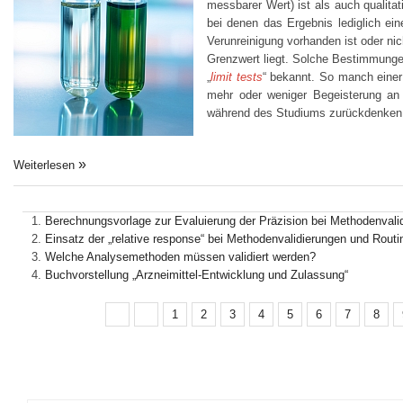
messbarer Wert) ist als auch qualita
bei denen das Ergebnis lediglich ein
Verunreinigung vorhanden ist oder ni
Grenzwert liegt. Solche Bestimmunge
„
limit tests
“ bekannt. So manch einer
mehr oder weniger Begeisterung an e
während des Studiums zurückdenke
Weiterlesen
Berechnungsvorlage zur Evaluierung der Präzision bei Methodenvali
Einsatz der „relative response“ bei Methodenvalidierungen und Rou
Welche Analysemethoden müssen validiert werden?
Buchvorstellung „Arzneimittel-Entwicklung und Zulassung“
1
2
3
4
5
6
7
8