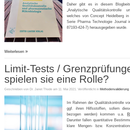
Daher gibt es in diesem Blogbei
„Analytische Qualitätskontrolle u
welches von Concept Heidelberg in 
Serie Pharma Technologie Journal i
87193-424-7) herausgegeben wurde.
Weiterlesen
Limit-Tests / Grenzprüfung
spielen sie eine Rolle?
Geschrieben von
Dr. Janet Thode
am 11. Mai 2021.
Veröffentlicht in
Methodenvalidierung
Im Rahmen der Qualitätskontrolle von
ggf. ihren Hilfsstoffen, sofern dies
bezogen werden) kommen u.a.
R
Darunter fallen quantitative Bestim
klare Mengen- bzw. Konzentration