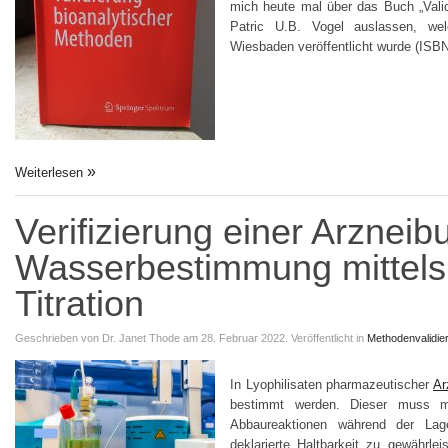
mich heute mal über das Buch „Valid
Patric U.B. Vogel auslassen, we
Wiesbaden veröffentlicht wurde (ISBN
Weiterlesen
Verifizierung einer Arznei
Wasserbestimmung mittels 
Titration
Geschrieben von
Dr. Janet Thode
am 28. Februar 2022.
Veröffentlicht in
Methodenvalidie
In Lyophilisaten pharmazeutischer
Ar
bestimmt werden. Dieser muss mö
Abbaureaktionen während der Lag
deklarierte Haltbarkeit zu gewährl