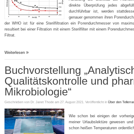
direkte Überprüfung jedes abgefül
durchführbar ist, werden stattdessen
genauer genommen ihren Porendurchm
der WHO ist für eine Sterilfiltration ein Porendurchmesser von maxim
resultiert bei einer Filtration mit einem Sterilfilter mit einem Porendurchme
Filtrat.
Weiterlesen
Buchvorstellung „Analytisc
Qualitätskontrolle und pha
Mikrobiologie“
Geschrieben von
Dr. Janet Thode
am 27. August 2021.
Veröffentlicht in
Über den Tellerran
Wie schon bei einigen der vorherig
meiner Urlaubslektüre gewesen und
schon heißen Temperaturen ordentlich