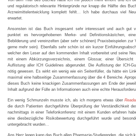
und regulatorisch relevante Hintergründe nur knapp die Hälfte des B
Arzneimittelentwicklung komplett fehlt… Ich habe durchaus viel Neu
erwartet.
Ansonsten ist das Buch insgesamt sehr interessant und auch gut ve
punktet es hervorgehobenen Merke- und Definitionskästchen, ein
Bebilderung und vereinzelten (aber sehr schönen) Praxisbeispielen zur
gerne mehr sein). Ebenfalls sehr schön ist ein kurzer Einführungsabsch
welcher den Leser auf den kommenden Inhalt vorbereitet und seine Ne
mit einem Abkürzungsverzeichnis, einem Glossar, einer Übersicht w
Auflistung aller ICH Guidelines abgerundet. Die Auflistung der ICH-G
nötig gewesen. Es wirkt ein wenig wie ein Seitenfüller, da hätte ein Lin
maximal eine halbseitige Zusammenfassung über die 4 Bereiche. Aprop
dieses Buch keine knackigen Zusammenfassungen am Ende der jeweilig
Inhalt aufgrund der Fülle an Informationen auch eine echte Herausforderu
Ein wenig Schmunzeln musste ich, als ich morgens etwas über
Readab
die durch Patienten durchgeführte Überprüfung der Verständlichkeit d
nachmittags in einer Telefonkonferenz mit einem Kunden erfahren hab
eine diesbezügliche Risikobewertung durchgeführt wurde und besond
untergebracht wurden…
Ans Herz legen kann das Buch allen Pharmazie-Studierenden, die sich k