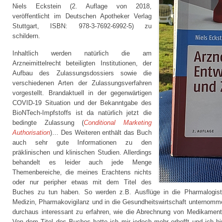
Niels Eckstein (2. Auflage von 2018,
veröffentlicht im Deutschen Apotheker Verlag
Stuttgart, ISBN: 978-3-7692-6992-5) zu
schildern.
Inhaltlich werden natürlich die am
Arzneimittelrecht beteiligten Institutionen, der
Aufbau des Zulassungsdossiers sowie die
verschiedenen Arten der Zulassungsverfahren
vorgestellt. Brandaktuell in der gegenwärtigen
COVID-19 Situation und der Bekanntgabe des
BioNTech-Impfstoffs ist da natürlich jetzt die
bedingte Zulassung (
Conditional Marketing
Authorisation
)… Des Weiteren enthält das Buch
auch sehr gute Informationen zu den
präklinischen und klinischen Studien. Allerdings
behandelt es leider auch jede Menge
Themenbereiche, die meines Erachtens nichts
oder nur peripher etwas mit dem Titel des
Buches zu tun haben. So werden z.B. Ausflüge in die Pharmalogistik,
Medizin, Pharmakovigilanz und in die Gesundheitswirtschaft unternommen
durchaus interessant zu erfahren, wie die Abrechnung von Medikamen
Von dem Titel des Buches hatte ich mir jedoch mehr erhofft und ich b