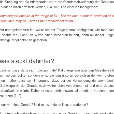
 die Steigung der Kalibriergerade und σ die Standardabweichung der Reaktion
edene Arten ermittelt werden, u.a. mit Hilfe einer Kalibriergerade:
ontaining an analyte in the range of DL. The residual standard deviation of a
ession lines may be used as the standard deviation.“
.
icht untergekommen ist, wollte ich der Frage einmal nachgehen, wie man das
n, dachte ich. Doch ich wurde eines Besseren belehrt, denn an dieser Frage
elfältige Möglichkeiten gestoßen.
was steckt dahinter?
atsache, dass dafür nicht die „normale“ Kalibriergerade über den Messbereich
men werden sollte, sondern eine, die den unteren Bereich in der vermuteten
en mathematischen Hintergrund, dass bei der Verwendung der „normalen“
er Schwerpunkt der Gerade nach weiter oben verschoben ist und eine daraus
rt aufweisen würde. Daher ist es empfehlenswert, als höchste Konzentration
usetzen [1, 2].
h nur mit einer Gerade? Und mit wie vielen Konzentrationen?
 Mathematisch möglich wäre es mit nur einer Geraden; aber auch zwei oder