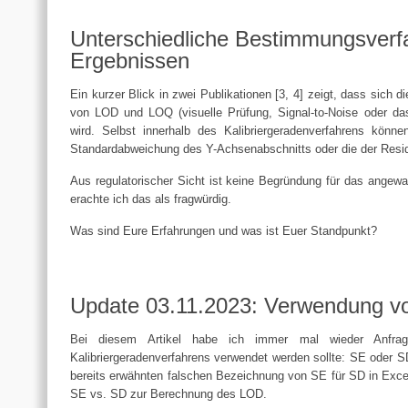
Unterschiedliche Bestimmungsverf
Ergebnissen
Ein kurzer Blick in zwei Publikationen [3, 4] zeigt, dass sic
von LOD und LOQ (visuelle Prüfung, Signal-to-Noise oder das
wird. Selbst innerhalb des Kalibriergeradenverfahrens könn
Standardabweichung des Y-Achsenabschnitts oder die der Resi
Aus regulatorischer Sicht ist keine Begründung für das ange
erachte ich das als fragwürdig.
Was sind Eure Erfahrungen und was ist Euer Standpunkt?
Update 03.11.2023: Verwendung v
Bei diesem Artikel habe ich immer mal wieder Anfrag
Kalibriergeradenverfahrens verwendet werden sollte: SE oder S
bereits erwähnten falschen Bezeichnung von SE für SD in Exc
SE vs. SD zur Berechnung des LOD.