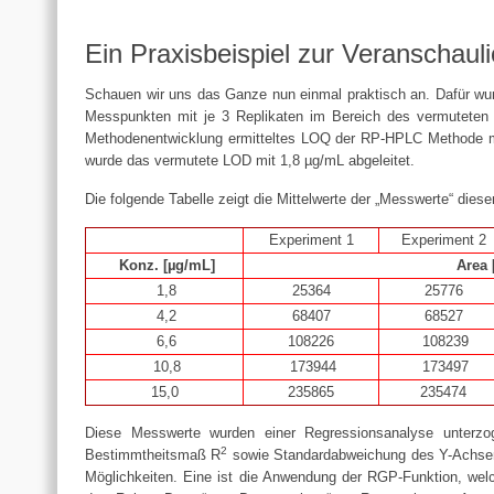
Ein Praxisbeispiel zur Veranschaul
Schauen wir uns das Ganze nun einmal praktisch an. Dafür wur
Messpunkten mit je 3 Replikaten im Bereich des vermuteten 
Methodenentwicklung ermitteltes LOQ der RP-HPLC Methode mit 
wurde das vermutete LOD mit 1,8 µg/mL abgeleitet.
Die folgende Tabelle zeigt die Mittelwerte der „Messwerte“ diese
Experiment 1
Experiment 2
Konz. [µg/mL]
Area
1,8
25364
25776
4,2
68407
68527
6,6
108226
108239
10,8
173944
173497
15,0
235865
235474
Diese Messwerte wurden einer Regressionsanalyse unterzo
2
Bestimmtheitsmaß R
sowie Standardabweichung des Y-Achsena
Möglichkeiten. Eine ist die Anwendung der RGP-Funktion, wel