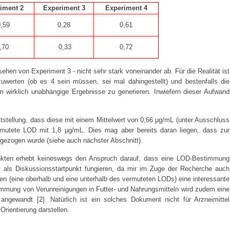
iment 2
Experiment 3
Experiment 4
,59
0,28
0,61
,70
0,33
0,72
ehen von Experiment 3 - nicht sehr stark voneinander ab. Für die Realität ist
uwerten (ob es 4 sein müssen, sei mal dahingestellt) und bestenfalls die
m wirklich unabhängige Ergebnisse zu generieren. Inwiefern dieser Aufwand
ststellung, dass diese mit einem Mittelwert von 0,66 µg/mL (unter Ausschluss
rmutete LOD mit 1,8 µg/mL. Dies mag aber bereits daran liegen, dass zur
ezogen wurde (siehe auch nächster Abschnitt).
kten erhebt keineswegs den Anspruch darauf, dass eine LOD-Bestimmung
als Diskussionsstartpunkt fungieren, da mir im Zuge der Recherche auch
en (eine oberhalb und eine unterhalb des vermuteten LODs) eine interessante
mung von Verunreinigungen in Futter- und Nahrungsmitteln wird zudem eine
angewandt [2]. Natürlich ist ein solches Dokument nicht für Arzneimittel
Orientierung darstellen.