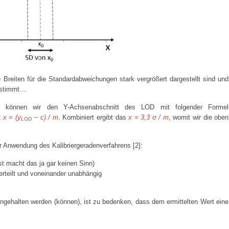
 Breiten für die Standardabweichungen stark vergrößert dargestellt sind und
instimmt…
ng können wir den Y-Achsenabschnitt des LOD mit folgender Formel
t
x = (y
− c) / m
. Kombiniert ergibt das
x = 3,3 σ / m
, womit wir die oben
LOD
 Anwendung des Kalibriergeradenverfahrens [2]:
st macht das ja gar keinen Sinn)
erteilt und voneinander unabhängig
ngehalten werden (können), ist zu bedenken, dass dem ermittelten Wert eine