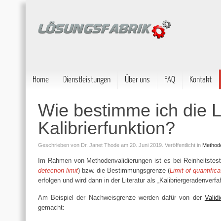
Home
Dienstleistungen
Über uns
FAQ
Kontakt
Wie bestimme ich die L
Kalibrierfunktion?
Geschrieben von
Dr. Janet Thode
am 20. Juni 2019.
Veröffentlicht in
Methode
Im Rahmen von Methodenvalidierungen ist es bei Reinheitstests
detection limit
) bzw. die Bestimmungsgrenze (
Limit of quantifica
erfolgen und wird dann in der Literatur als „Kalibriergeradenverf
Am Beispiel der Nachweisgrenze werden dafür von der
Valid
gemacht: