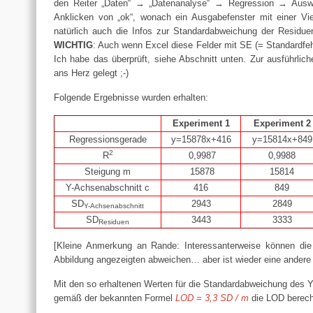
den Reiter „Daten“ → „Datenanalyse“ → Regression → Ausw
Anklicken von „ok“, wonach ein Ausgabefenster mit einer Viel
natürlich auch die Infos zur Standardabweichung der Residu
WICHTIG
: Auch wenn Excel diese Felder mit SE (= Standardfeh
Ich habe das überprüft, siehe Abschnitt unten. Zur ausführli
ans Herz gelegt ;-)
Folgende Ergebnisse wurden erhalten:
Experiment 1
Experiment 2
Regressionsgerade
y=15878x+416
y=15814x+849
2
R
0,9987
0,9988
Steigung m
15878
15814
Y-Achsenabschnitt c
416
849
SD
2943
2849
Y-Achsenabschnitt
SD
3443
3333
Residuen
[Kleine Anmerkung an Rande: Interessanterweise können di
Abbildung angezeigten abweichen… aber ist wieder eine andere
Mit den so erhaltenen Werten für die Standardabweichung des 
gemäß der bekannten Formel
LOD = 3,3 SD / m
die LOD berech