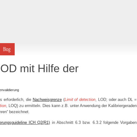
Blog
OD mit Hilfe der
nvalidierung
 erforderlich, die
Nachweisgrenze
(
Limit of detection
, LOD; oder auch DL =
tion
, LOQ) zu ermitteln. Dies kann z.B. unter Anwendung der Kalibriergeraden
ahren“ bezeichnet.
ierungsguideline ICH Q2(R1)
in Abschnitt 6.3 bzw. 6.3.2 folgende Vorgaben