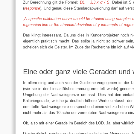
Zur Berechnung gilt die Formel:
DL = 3,3 x σ / S
. Dabei ist S
(
response
). Und genau diese Standardabweichung darf auf verschi
„A specific calibration curve should be studied using samples c
regression line or the standard deviation of y-intercepts of regr
Das klingt interessant. Da uns dies in Kundenprojekten noch n
eigentlich praktisch macht. Das sollte ja nicht so schwer sei
scheiden sich die Geister. Im Zuge der Recherche bin ich auf vi
Eine oder ganz viele Geraden und 
In allem einig und auch von der Guideline vorgegeben ist die T
(wie sie in der Linearitätsbestimmung ermittelt wurde) genom
Umgebung der Nachweisgrenze umfasst. Dies hat den einfach
Kalibriergerade, welche ja deutlich höhere Werte umfasst, d
ermittelte Nachweisgrenze entsprechend einen viel zu hohen We
nicht mehr als das 10fache der vermuteten Nachweisgrenze einz
Ok, also mit einer Gerade im Bereich des LOD. Ja, aber wirklic
Diesbezüglich existieren die unterschiedlichsten Meinungen.