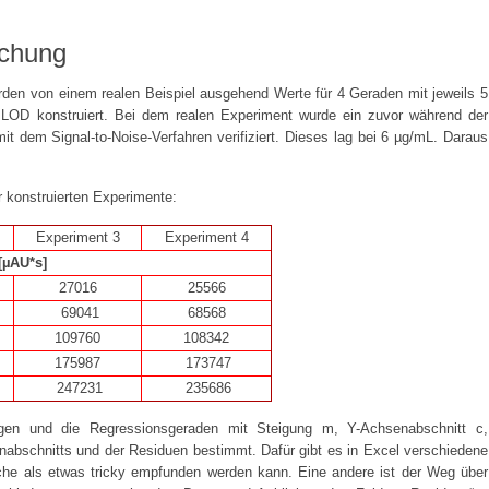
ichung
den von einem realen Beispiel ausgehend Werte für 4 Geraden mit jeweils 5
LOD konstruiert. Bei dem realen Experiment wurde ein zuvor während der
dem Signal-to-Noise-Verfahren verifiziert. Dieses lag bei 6 µg/mL. Daraus
r konstruierten Experimente:
Experiment 3
Experiment 4
 [µAU*s]
27016
25566
69041
68568
109760
108342
175987
173747
247231
235686
gen und die Regressionsgeraden mit Steigung m, Y-Achsenabschnitt c,
bschnitts und der Residuen bestimmt. Dafür gibt es in Excel verschiedene
che als etwas tricky empfunden werden kann. Eine andere ist der Weg über