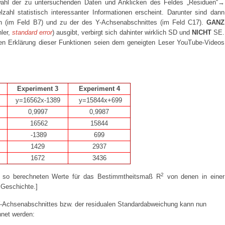
ahl der zu untersuchenden Daten und Anklicken des Feldes „Residuen“→
zahl statistisch interessanter Informationen erscheint. Darunter sind dann
en (im Feld B7) und zu der des Y-Achsenabschnittes (im Feld C17).
GANZ
ler,
standard error
) ausgibt, verbirgt sich dahinter wirklich SD und
NICHT
SE.
chen Erklärung dieser Funktionen seien dem geneigten Leser YouTube-Videos
Experiment 3
Experiment 4
y=16562x-1389
y=15844x+699
0,9997
0,9987
16562
15844
-1389
699
1429
2937
1672
3436
2
e so berechneten Werte für das Bestimmtheitsmaß R
von denen in einer
 Geschichte.]
Y-Achsenabschnittes bzw. der residualen Standardabweichung kann nun
net werden: