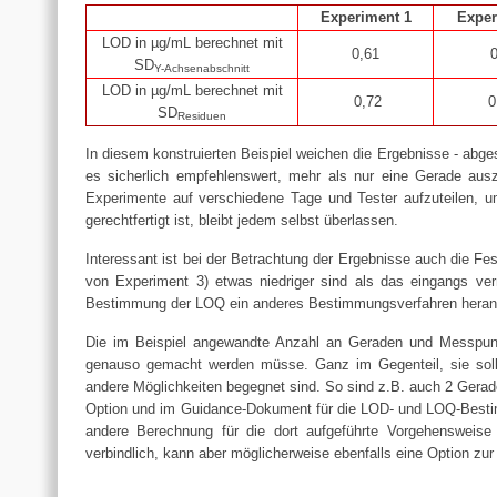
Experiment 1
Exper
LOD in µg/mL berechnet mit
0,61
0
SD
Y-Achsenabschnitt
LOD in µg/mL berechnet mit
0,72
0
SD
Residuen
In diesem konstruierten Beispiel weichen die Ergebnisse - abges
es sicherlich empfehlenswert, mehr als nur eine Gerade ausz
Experimente auf verschiedene Tage und Tester aufzuteilen, u
gerechtfertigt ist, bleibt jedem selbst überlassen.
Interessant ist bei der Betrachtung der Ergebnisse auch die Fe
von Experiment 3) etwas niedriger sind als das eingangs ve
Bestimmung der LOQ ein anderes Bestimmungsverfahren herang
Die im Beispiel angewandte Anzahl an Geraden und Messpun
genauso gemacht werden müsse. Ganz im Gegenteil, sie soll 
andere Möglichkeiten begegnet sind. So sind z.B. auch 2 Gerad
Option und im Guidance-Dokument für die LOD- und LOQ-Bestim
andere Berechnung für die dort aufgeführte Vorgehensweise 
verbindlich, kann aber möglicherweise ebenfalls eine Option zur 